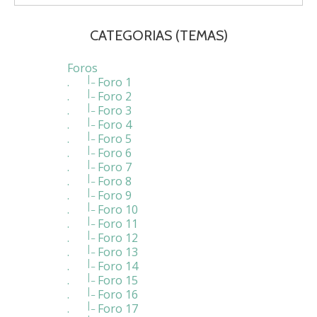
CATEGORIAS
(TEMAS)
Foros
|_
.
Foro 1
|_
.
Foro 2
|_
.
Foro 3
|_
.
Foro 4
|_
.
Foro 5
|_
.
Foro 6
|_
.
Foro 7
|_
.
Foro 8
|_
.
Foro 9
|_
.
Foro 10
|_
.
Foro 11
|_
.
Foro 12
|_
.
Foro 13
|_
.
Foro 14
|_
.
Foro 15
|_
.
Foro 16
|_
.
Foro 17